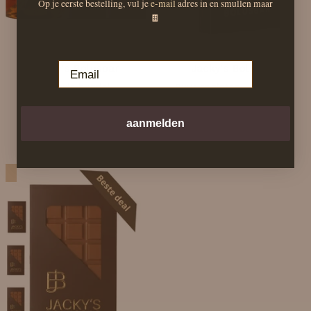
Op je eerste bestelling, vul je
e-mail
adres in en smullen maar
🍫
Email
Jacky's Bolusbar
Jacky's Bolusbar
Jacky's bundel
Puur genieten - Zeeuwse
bolus reep
€80,00
€89,50
€10,95
( €9,50)
aanmelden