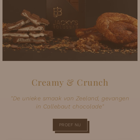
Creamy & Crunch
"De unieke smaak van Zeeland, gevangen
in Callebaut chocolade"
PROEF NU