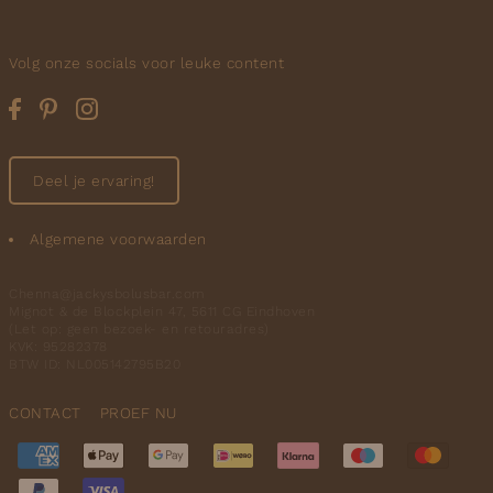
Volg onze socials voor leuke content
Deel je ervaring!
Algemene voorwaarden
Chenna@jackysbolusbar.com
Mignot & de Blockplein 47, 5611 CG Eindhoven
(Let op: geen bezoek- en retouradres)
KVK: 95282378
BTW ID: NL005142795B20
CONTACT
PROEF NU