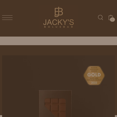
TRANSLATION MISSING: NL.ACCESSIBILITY.SKIP_TO_TEXT
0