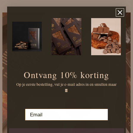
Ontvang 10
% korting
=.
Op je eerste bestelling, vul je
e-mail
adres in en smullen maar
🍫
VERTROUWD DOOR HORECA
Email